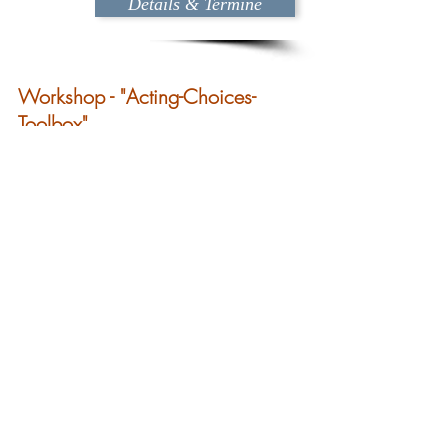
Details & Termine
Workshop - "Acting-Choices-
Toolbox"
Mein multi-methodisches Best-Of: Die
wichtigsten Tools, die ich stets mit meinen
Stammspieler:innen in der Vorbereitung
auf Castings & Drehs einsetze. Hier
werden sie in kleiner Gruppe aktiv vor der
Kamera ausprobiert - das Material kann
ggf fürs Showreel genutzt werden.
.
Zeitraum: 2 Tage, 9 - 16 Uhr
Kosten: 220,- zzgl. MwSt.
Details & Termine