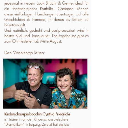
jedesmal in neuem Look & Licht & Genre, ideal für
ein facettenreiches Portfolio. Castende können
diese vielfarbigen Handlungen übertragen auf alle
Geschichten & Formate, in denen es Rollen zu
besetzen gilt.
Und natürlich: gedreht und postproduziert wird in
bester Bild- und Tonqualität. Die Ergebnisse gibt es
zum Onlinestellen ab Mitte August.
Den Workshop leiten:
Kinderschauspielcoachin Cynthia Friedrichs
ist Trainerin an der Kinderschauspielschule
"Dramatikum" in Leipzig: Zuletzt hat sie die