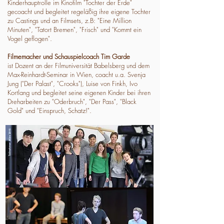
Kinderhauptrolle im Kinofilm "Tochter der Erde"
gecoacht und begleitet regeläßig ihre eigene Tochter
zu Castings und an Filmsets, z.B: "Eine Million
Minuten", "Tatort Bremen", "Frisch" und "Kommt ein
Vogel geflogen".
Filmemacher und Schauspielcoach Tim Garde
ist Dozent an der Filmuniversität Babelsberg und dem
Max-Reinhardt-Seminar in Wien, coacht u.a. Svenja
Jung ("Der Palast", "Crooks"), Luise von Finkh, Ivo
Kortlang und begleitet seine eigenen Kinder bei ihren
Dreharbeiten zu "Oderbruch", "Der Pass", "Black
Gold" und "Einspruch, Schatz!".