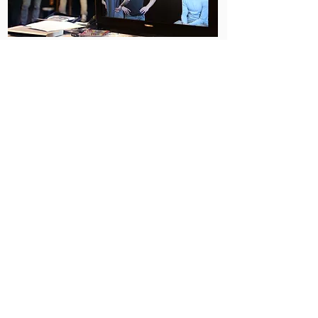
Der Workshop findet Montag bis Donnerstag jeweils
von 10 bis 14 Uhr in Berlin-Friedrichshain statt.
​Zeitraum: 4 Tage im SOMMER 2025
. 28. Juli - 31. Juli
Uhrzeit: 10 - 14 Uhr
.
10 Teilnehmende
Ort: CHUBBUCK-STUDIO
Boxhagener Str. 77
10245 Berlin
Gebühr: 349,- inkl. MwSt.
Bewerbungsfrist: 10. Juli
Bewerbungen
bitte mit LINK ZUR AGENTUR
an: